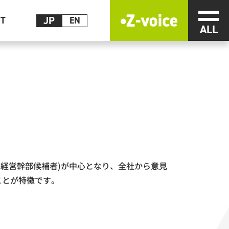
メニ
JP
CT
EN
代経営幹部候補者)が中心となり、全社から意見
ことが特徴です。