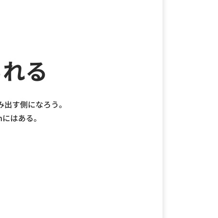
られる
み出す側になろう。
nにはある。