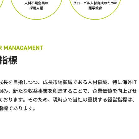
創出」
指標
会課題
成長を目指しつつ、成長市場領域である人材領域、特に海外IT
組み、新たな収益事業を創造することで、企業価値を向上させ
ております。そのため、現時点で当社の重視する経営指標は、
指標であります。
がり
がい