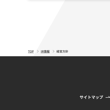
↓
解決のために注力する事業(20
マーケティングと海外人材
↓
ITセグメント
WEBマーケティングによ
TOP
IR情報
経営方針
HRセグメント
人材不足企業の採用支援
語学教育セグメント
グローバル人材育成のた
サイトマップ