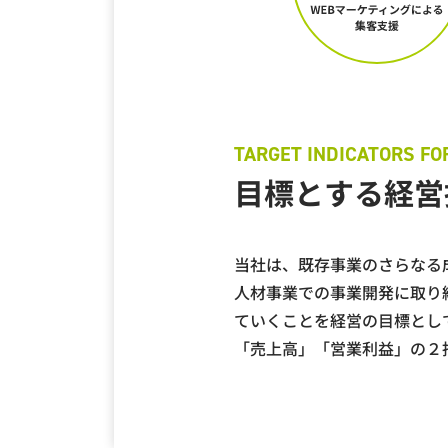
ビジョン「持続可能な社会の
目標とする経営
Zenkenがとくに注力する社
少子高齢化
当社は、既存事業のさらなる
生産労働人口減少
人材事業での事業開発に取り
地方の過疎化
ていくことを経営の目標とし
介護問題
「売上高」「営業利益」の２
世界の人口爆発
貧困・経済格差の広
雇用先の確保
外国人労働者の働き