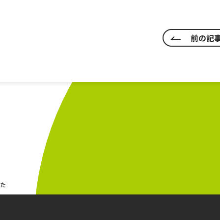
前の記
した