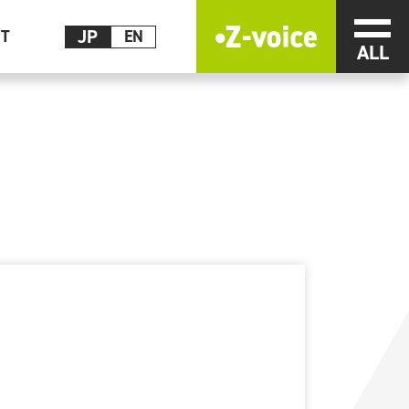
メニ
JP
CT
EN