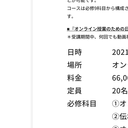
とが可能です。
コースは必修9科目から構成
す。
■『オンライン授業のための
＊受講期間中、何回でも動画
日時
20
場所
オン
料金
66
定員
20
必修科目
①オ
②伝