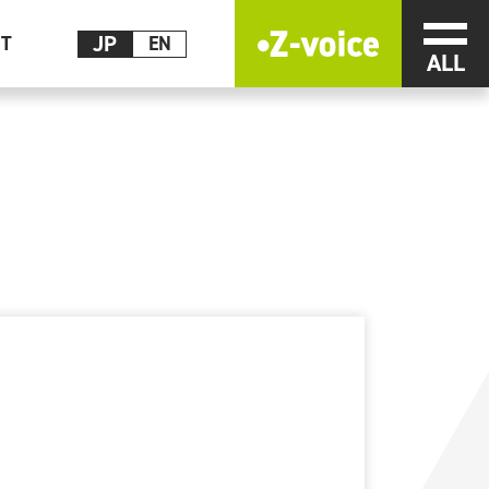
メニ
JP
CT
EN