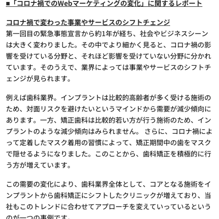
■「コロナ禍でのWebマーケティングの変化」に関するレポート
コロナ禍で変わった事業やサービスのシフトチェンジ
第一回目の緊急事態宣言から約1年が経ち、社会やビジネスシーン
は大きく変わりました。その中でより細かく見ると、コロナ禍の影
響を受けている分野と、それほど影響を受けていない分野に分かれ
ています。そのうえで、業界によっては事業やサービスのシフトチ
ェンジが見られます。
例えば歯科業界。インプラントは比較的高齢者が多く受ける施術の
ため、対面リスクを避けたいというマインドから需要が減少傾向に
あります。一方、矯正歯科は比較的若い方が行う施術のため、イン
プラントのような減少傾向はみられません。 さらに、コロナ禍によ
って定着したマスク着用の習慣によって、矯正期間中の歯をマスク
で隠せるようになりました。このことから、歯科矯正を積極的に行
う方が増えています。
この需要の変化により、歯科業界全体として、コアとなる施術をイ
ンプラントから歯科矯正にシフトしたクリニックが増えており、当
社もこのトレンドに合わせてアプローチを変えていっているという
のが一つの事例です。