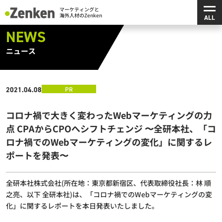
メ
マーケティングと海外人材のZenken
NEWS
ニュース
PR
2021.04.08
コロナ禍で大きく変わったWebマーケティングの力
点 CPAからCPOへシフトチェンジ 〜全研本社、「コ
ロナ禍でのWebマーケティングの変化」に関するレ
ポートを発表〜
全研本社株式会社(所在地：東京都新宿区、代表取締役社長：林 順
之亮、以下 全研本社)は、「コロナ禍でのWebマーケティングの変
化」に関するレポートを本日発表いたしました。