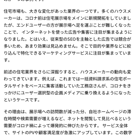
住宅市場も、大きな変化があった業界の一つです。多くのハウスメ
ーカーは、コロナ前は住宅展示場をメインに新規開拓をしていまし
たが、エンドユーザーの方が展示場へ足を運ぶことが難しくなった
ことで、 インターネットを使った広告や集客に注目が集まるように
なりました。とはいえ、従来型のSEOを主軸とした広告では競合が
多いため、あまり効果は見込めません。そこで目的や業界などに絞
り込んで特化できるマーケティングサービスに注目が集まっていま
す。
前述の住宅業界をさらに深掘りすると、ハウスメーカーの動向も変
わってきています。例えば、これまでは一括資料請求系の住宅ポー
タルサイトをベースに集客活動していた工務店さんが、コロナをき
っかけにユーザー選択型の企画メディアに乗り換えるようになった
というケースです。
その理由は、展示場への訪問数が減った分、自社ホームページの滞
在時間や検索需要が増えるなど、ネットを閲覧して見比べるという
需要がコロナ禍によって爆発的に伸びたからです。 サービス全体
で、サイトのPVや顧客満足度が急激にアップしています。この数字