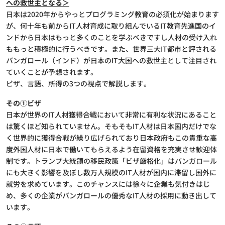
への救世主となる＞
日本は2020年からやっとプログラミング教育の必須化が始まります
が、何十年も前からIT人材育成に取り組んでいるIT教育先進国のイ
ンドから日本はもっと多くのことを学ぶべきですし人材の受け入れ
ももっと積極的に行うべきです。また、世界三大IT都市と評される
バンガロール（インド）が日本のIT大国への救世主として注目され
ていくことが予想されます。
ビザ、言語、所得の3つの視点で解説します。
その①ビザ
日本が世界のIT人材獲得合戦において非常に有利な状況にあること
は驚くほど知られていません。そもそもIT人材は日本国内だけでな
く世界的に獲得合戦が繰り広げられており日本政府もこの貴重な高
度外国人材に日本で働いてもらえるよう在留資格を充実させ歓迎体
制です。トランプ大統領の移民政策「ビザ厳格化」はバンガロール
にも大きく影響を及ぼし数万人規模のIT人材が国内に滞留し国外に
就労を求めています。このチャンスには徐々に企業も気付きはじ
め、多くの企業がバンガロールの優秀なIT人材の採用に動き出して
います。