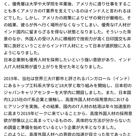
く、優秀層は大学や大学院を卒業後、アメリカに渡り仕事をするこ
とも多くアメリカのIT業界を支えているのはインド人と言われるほ
どでした。しかし、アメリカの政策によりビザの発行が厳格化、そ
の結果、彼らが外へ行く場所がなくなってしまい、優秀なIT人材が
インド国内に留まらざるを得ない状態となりました。そういった背
景のなか、外国人の受け入れに積極的で技術力が高く日印国交も非
常に良好ということからインドIT人材にとって日本が選択肢に入る
ようになりました。
日本企業側も優秀人材を採用したいという強い意欲があり、インド
人IT人材採用が盛り上がりを見せた年となりました。
2019年、当社は世界三大IT都市と評されるバンガロール（インド）
にあるトップ工科系大学など18大学と取り組みを開始し、日本初の
ジャパンキャリアセンターを大学内に開設しました。また、日本国
内3,215社のIT系企業と接触し、高度外国人材の採用意向における
ヒアリングを実施。その結果、国内のIT人材の枯渇は年々加速度的
に高まり2019年ピークに来ていることから、高度外国人材の採用意
欲が想像以上に高まっているものの、具体的な方法が分からないた
め調査と準備を始めているという企業が大半となりました。
このように、高度外国人材への意欲の加速が目立った年であったと