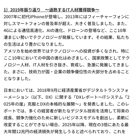
1）2019年振り返り 〜過熱するIT人材獲得競争〜
2007年に初代iPhoneが登場し、2013年にはフィーチャーフォンに
対しスマートフォンの普及率が超え、大きく普及しました。また、
4Gによる通信高速化、AIの進化、ドローンの登場など、ここ10年
凄まじい勢いでテクノロジーが発展しています。その結果、私たち
の生活はより豊かになりました。
アメリカを始め世界ではテクノロジーヘの投資が多くなされ、特に
ここ10年においての中国の進化はめざましく、国家政策としてテク
ノロジー人材、IT人材を引き抜き、育成し、急激に発展してきまし
た。まさに、技術力が国・企業の競争優位性の大部分を占めること
となりました。
日本においては、2018年9月に経済産業省がデジタルトランスフォ
ーメーション（以下、DX）に関する「DXレポート〜ITシステム「2
025年の崖」克服とDXの本格的な展開〜」を発表しました。このレ
ポートでは、多くの経営者が新たなデジタル技術を活用して将来の
成長、競争力強化のために新しいビジネスモデルを創出し、柔軟に
改変することができない場合、2025年以降、現在の3倍にあたる最
大年間12兆円の経済損失が発生しうると述べられており、これを