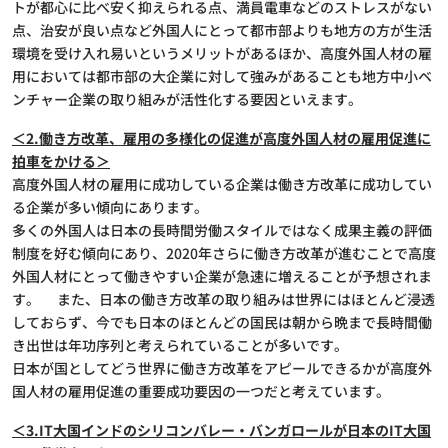
トが都心に比べ安く抑えられる点、満員電車などのストレスがない
点、治安が良い点など外国人にとって都市部よりも地方の方が生活
環境を受け入れ易いというメリットがあるほか、高度外国人材の雇
用においては都市部の大企業に対して強みがあることも地方中小ベ
ンチャー企業の取り組みが活性化する要因といえます。
＜2.働き方改革、雇用の多様化の促進が高度外国人材の雇用促進に
拍車をかける＞
高度外国人材の雇用に成功している企業は働き方改革に成功してい
る企業が多い傾向にあります。
多くの外国人は日本の長時間労働スタイルではなく成果主義の評価
制度を好む傾向にあり、2020年さらに働き方改革が進むことで高度
外国人材にとって働きやすい企業が急速に増えることが予想されま
す。 また、日本の働き方改革の取り組みは世界にはほとんど浸透
しておらず、今でも日本のほとんどの国民は朝から晩まで長時間働
き出世は年功序列と考えられていることが多いです。
日本が国としてどう世界に働き方改革をアピールできるかが高度外
国人材の雇用促進の重要成功要因の一つだと考えています。
＜3.IT大国インドのシリコンバレー・バンガロールが日本のIT大国