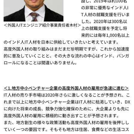
設し、2019年は約100名
の非常に優秀なインド人I
T人材の就職支援を行いま
した。2020年は300名以
＜外国人ITエンジニア紹介事業責任者木村＞
上の就職支援を予定し将
来的には毎年1,000名以上
のインド人IT人材を日本に供給していきたいと考えています。
高度外国人材の取り組みはまだまだ黎明期ですが、これから加速度
的に普及していくことと、その大きな流れの中心はインド、バンガ
ロールになることは間違いありません。
＜1.地方中小ベンチャー企業の高度外国人材の雇用が急速に進む＞
IT人材の売り手市場は2020年さらに激しくなることが予想され、こ
れまで以上に地方中小ベンチャー企業はIT人材に枯渇していき、DX
に向けた将来の成長、競争力強化確保のために、大企業よりも先に
高度外国人材の雇用に積極的に動き出すことが予想されます。
また、地方創生の様々な政策活動も高度外国人材の雇用を後押しし
ていく一つの要因です。そもそも地方は住居、食費などの生活コス