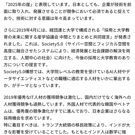
「2025年の崖」と表現しています。日本としても、企業が技術を前
面に取り入れ、発展させることが競争において必須であると捉えて
おり、技術に対する意識は年々高まっています。
さらに2019年4月には、経団連と大学で構成される「採用と大学教
育の未来に関する産学協議会 中間とりまとめと共同提言」が発表さ
れました。これは、Society5.0（サイバー空間とフィジカル空間を
高度に融合させたシステムにより、経済発展と社会課題の解決を両
立する、人間中心の社会）に向けた、今後の採用と大学教育のあり
方についての提言です。
Society5.0構想では、大学院レベルの教育を受けているAI人材やデ
ータサイエンティストなどの職種に適応する人材をいかに輩出する
か、がテーマとなっています。
2019年優秀なIT人材の獲得競争は激化し、国内だけでなく海外への
人材獲得競争も過熱しています。外国人材で代表的な韓国やベトナ
ムは、優秀層の競争激化がすでに進んでおり、日本企業はさらなる
採用機会を求めています。
特に着目すべきは、トランプ大統領の移民政策により、インドが大
きな影響を受けていることでした。もともとインド人は数学に強