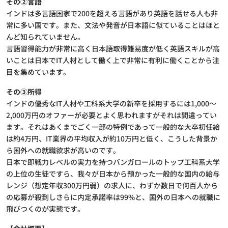
その②言語
インドは多言語国家で200を超える言語があり英語を話せる人も非
常に多い国です。また、文法や発音が日本語に似ていることはほと
んど知られていません。
言語習得能力が非常に高く日本語取得難易度が低く英語スキルが高
いことは日本でIT人材として働く上で非常に有利に働くことから注
目を集めています。
その③所得
インドの優秀なIT人材や工科系大学の新卒を採用するには1,000～
2,000万円のオファーが必要とよく思われますがそれは間違ってい
ます。それはあくまでごく一部の特例であって一般的な大卒初任給
は約4万円、IT業界の平均収入が約10万円と低く、こうした背景か
ら国外への就職欲求が高いのです。
日本で即戦力レベルの実力を持つバンガロールのトップ工科系大学
の上位の生徒ですら、我々が日本から預かった一般的な国内の給与
レンジ（想定年収300万円弱）の求人に、わずか数日で何百人から
の応募が殺到しさらに内定承諾率は99%と、国外の日本への就職に
飛びつくのが実態です。