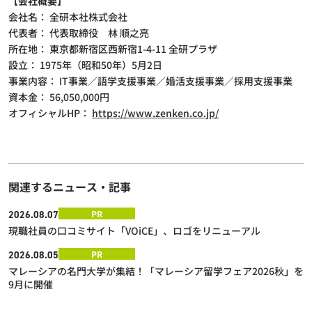
【会社概要】
会社名： 全研本社株式会社
代表者： 代表取締役 林 順之亮
所在地： 東京都新宿区西新宿1-4-11 全研プラザ
設立： 1975年（昭和50年）5月2日
事業内容： IT事業／語学支援事業／婚活支援事業／採用支援事業
資本金： 56,050,000円
オフィシャルHP：
https://www.zenken.co.jp/
関連するニュース・記事
PR
2026.08.07
現職社員の口コミサイト「VOiCE」、ロゴをリニューアル
PR
2026.08.05
マレーシアの名門大学が集結！「マレーシア留学フェア2026秋」を
9月に開催